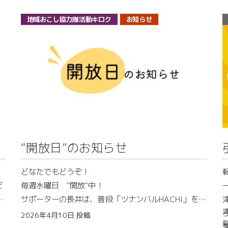
！
くショート動画を始めてくれたみたいなんです。
お
それでは、つなっぺ！よろしくね！
地域おこし協力隊活動キロク
お知らせ
て
第
みんな～はいこんちょ！
再
ぼくは、ひまわりから生まれたひまわりの妖精「つな
」
っぺ」新潟県津南町の観光キャラクターだよ
ー
生まれ故郷はひまわり広場がある芦ヶ崎の沖ノ原台地
で、チャームポイントはこのひまわりの葉っぱの手
し
と、無敵の笑顔！ 普段はいろんなイベントに出没した
ぎ
り、物産展に登場したりして、みんなに会いに行くの
り
が大好きなんだよ。
“開放日”のお知らせ
趣味はのんびりお散歩で、大好きな食べ物は津南町産
どなたでもどうぞ！
験
の美味しいお米「コシヒカリ」や、お蕎麦、あんぼな
ど
毎週水曜日 "開放"中！
間
んだ～！
！
サポーターの長井は、普段「ツナンバルHACHI」をサ
案
ポーター事務所として活用しています。
2026年4月10日
投稿
今日はね、みんなにちょっとドキドキするお知らせを