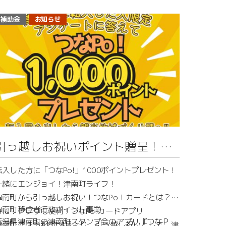
さて、新年度が始まりますが、津南町では令和8年度
な～」と思い、
「つなんの日」と題して、毎月27日に移住相談会を開
補助金
お知らせ
ハワイや沖縄、北海道など津々浦々全国を下見しまし
催します。
た。
「移住」と聞いてただでさえハードルが高いのに「豪
雪地の津南町になんか移住出来っこない！」そう思う
しかし、なかなか決断に至らず、「移住なんて、無理
方は少なくないはず！
だな～年取ってからかな～」と諦めかけたこともあり
そんな方に向けて、移住に関するどんなお相談もお受
ました。
けいたします！
そんな私の移住に至るまでの経験や津南町に移住を決
◇開催日
めた理由などをお話ししながら、
令和８年４月～令和９年３月の毎月２７日（１２月２
引っ越しお祝いポイント贈呈！よ
ご相談いただける皆様に寄り添った移住相談を行いた
７日は除く）
うこそ！津南町へ！
いと思います。
転入した方に「つなPo!」1000ポイントプレゼント！
◇相談時間
一緒にエンジョイ！津南町ライフ！
まだ先の話と思っているそこのアナタ！
１８：００～１９：００
津南町から引っ越しお祝い！つなPo！カードとは？さ
津南町移住者行政ポイント事業
らに！アプリも便利！つなPo!カードアプリ
ぜひ、お気軽に移住相談にお申込みください。
◇開催方法
新潟県津南町の津南町スタンプ会のアプリ『つなＰ
津南町では令和8年4月より、引っ越し祝いとして、津