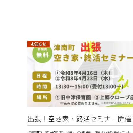
気になる詳細は下記HPよりチェックしてみてくださ
先日4/12（日）に開催された、「さくらウォーク」
い！
参加してきました！
見玉からうもれあ もしくは役場まで、お花見をし
がらお散歩する、という内容です。
お知らせ
私は途中から参加し、車で追いかけながらの参加と
りました。
見玉から反里口の手前までは、まだ咲いていない。
ところが、反里口に入ると二分咲きくらい。
そして秋成まで来ると、ほぼ満開！
残雪の量も相まって、標高差が目に見える！
出張！空き家・終活セミナー開催
津南にも徐々に春が来た～！
一気に、じゃないところがおもしろい！普段は車で
津南町に空き家をお持ちの皆様に向けた終活セミナ