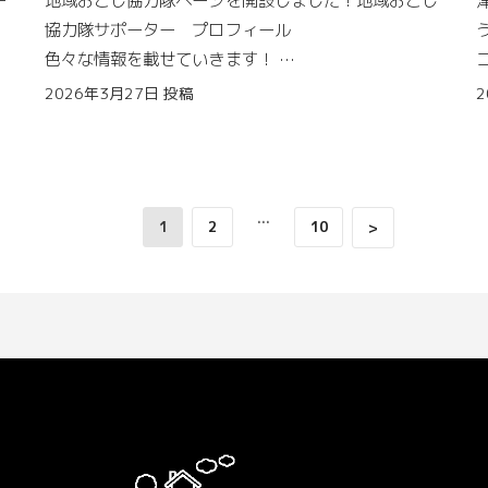
歩
・Wi-Fiあります。
「ちょっと頭が疲れちゃったな……」なんていうキミ
協力隊サポーター プロフィール
・お水、お湯、紙コップ あります。
も、この景色を観れば一瞬で心がすっきり「ととの
色々な情報を載せていきます！
・少しですが、お菓子やお茶もあります！
う」のを感じられるかもしれないな。
。
はじめまして！津南町地域おこし協力隊サポーターの
2026年3月27日
投稿
2
長井と申します！
た
＊＊＊＊＊＊＊＊＊＊＊＊＊＊＊
それから、ぼくの生まれ故郷でもある大好きな「津南
ひまわり広場」真夏の灼熱の太陽の下でも、いつでも
な
津南町の地域おこし協力隊に関するあらゆる情報を載
か
協力隊への用事の有無に関わらず、
笑顔でみんなを待っているね。これからの本格的な夏
せるべく、
どなたでも、休憩でも作業でも、ご利用いただけま
…
1
2
10
>
に向けて、一面に広がる黄色いひまわりたちから、元
せ
この度ページを開設することになりました。
す！
気なパワーをそっと先取りしてみてね。
協力隊にまつわるイベント情報、募集情報や、
お気軽にお立ち寄りください！！
さらに、がんばりすぎて「なんだか何も手につかなく
協力隊って何してるの？協力隊になったらどんな補助
お待ちしております！
なっちゃった……」というお疲れ気味のキミにぜひの
が受けられる？などなど、
ぞいてほしいのが、「樽田の森（森林セラピー基
町内のかたにも町外のかたにも知ってほしい情報を少
地）」の動画。一歩足を踏み入れると、みずみずしい
しずつ載せていきます！
緑の香りと鳥のさえずりに包まれる、最高の癒やし空
で
間なんだ。
協力隊のことを知っていただき、今まで以上に、皆さ
つ