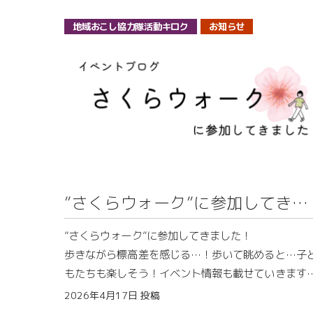
わらせるリニューアルプロジェクトをご案内します
シーズンを中心に多くのお客様にご利用いただいて
地域おこし協力隊活動キロク
お知らせ
りますが、老朽化が進み、施設の修繕が急務となっ
題して、【萌木の里再建プロジェクト】おてつたび
います。
一弾！
大きな修繕を加えるには町の財政は厳しく、誰もが
建をあきらめかけた矢先・・・
今回数回に分けてこの「萌木の里再建プロジェクト
最後の希望をかけて我が観光地域づくり課のメンバ
をおてつたびにて実施します。
が立ち上がることとなりました。
第一弾は「平日2泊3日プラン」です。
ぜひ、津南町で地域施設の復活を一緒に盛り上げま
我が課はDIYで壊れたBBQ場の屋根を直し、またに
ょう！！
やかな萌木の里を取り戻したい！そして秋山郷を盛
”さくらウォーク”に参加してきま
上げようと日々奮闘しております！
◆日程：2026年7月13日(月)〜7月15日(水)
した！
◆詳細・応募は
”さくらウォーク”に参加してきました！
「地方創生に関わってみたい」「この夏、特別な体
歩きながら標高差を感じる…！歩いて眺めると…子
がしたい！」という学生の皆さん、ぜひ私たちの仲
もたちも楽しそう！イベント情報も載せていきます
になって力を貸していただけませんか？
協力隊の増岡さんが主催チームにいるということで
2026年4月17日
投稿
内があり、