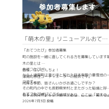
「萌木の里」リニューアルおてつ
たび募集！
「おてつたび」参加者募集
町の施設を一緒に直してくれる方を募集しています
木の里とは
おてつたびHP
皆様、はいこんちょ！
から！津南町は言わずと知れた日本有数の豪雪地の
津南町移住コーディネーターの照井です。
つです。
雨降る季節、皆さんいかがお過ごしですか？
その町内の中でも長野県栄村とまたがった秘境と呼
おてつたびHPはこちら
れる「秋山郷」という地域があり、ここに「萌木の
さて今日は、私たちの愛する秘境・秋山郷にある温
里」はあります。
2026年7月3日
投稿
宿「萌木の里」を、みんなの手でピカピカに生まれ
当施設は自然豊かな場所にあり、秋の紅葉や夏の登