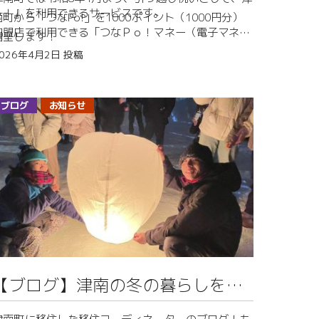
皆様のご相談をお待ちしております。
オンライン（zoom）下記、お申込みフォームよりご
ｏ！』を利用できるサービスです。
南町から「つなPo!」を1000ポイント（1000円分）
予約ください。
加盟店で利用できる「つなＰｏ！マネー（電子マネ
贈呈します！
ー）」や「つなＰｏ！ポイント」が、「つなＰｏ！カ
2026年4月2日
投稿
ード」でご利用いただけます。さらに、クーポンなど
つなPo!カードで津南の新生活に必要なお買い物やお
のお得な情報や津南町のショッピング情報を配信しま
食事を楽しんでください！
ブログ
お知らせ
す。つなPo!カードはスマートフォン用アプリもあり
ます！
なお、つなPo！カードの発行・ポイント付与は役場観
カードを持ち歩かなくてもお買い得な情報やポイント
光地域づくり課で行うことができます。
確認ができる便利なアプリ！
税務町民課町民班にて転入届を提出した後に観光地域
こちらもぜひダウンロードしてご利用ください！
づくり課へお越しください。
移住コーディネーターの照井です！
津南町では引っ越し祝いとして、町内加盟店で使える
1000ポイント（1000円分）を贈呈します。
【ブログ】津南の冬の暮らしをご
私はつなPo！カードでポイ活してます。
つなPo!加盟店の支払いの際、カードやアプリを提示
紹介
津南町に移住した移住コーディネーターのブログ！も