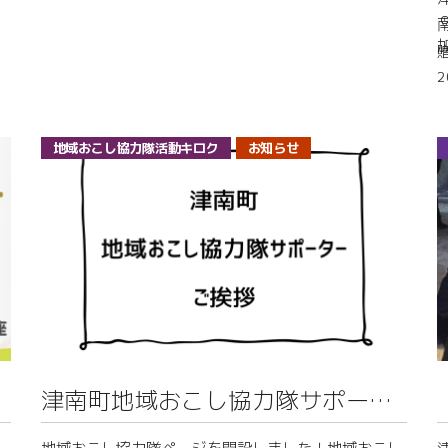
持ってきたんだ。
に
HACHIで事務仕事をしたり、協力隊員と話し合いをし
なんと……動画デビューしました…！
たり、役場の方と打合せをしたり…。
これまでも津南町のいいところを宣伝してきたけれ
蔵の雰囲気で仕事をするのは心地よいです！
ど、「もっとリアルな津南の空気を届けたいな」「み
な
んなの近くにそっと寄り添いたいな」って思って、思
協力隊員と町の皆さんが気軽に話せる場所でありたい
い切って動画の世界に飛び込んでみたんだ。
地域おこし協力隊活動キロク
お知らせ
な
と思い、
”開放日”を実施しています！！
ぼく、画面の前のキミに津南の素晴らしい魅力が少し
でも伝わるように一生懸命がんばって動画を撮ったか
＊＊＊＊＊＊＊＊＊＊＊＊＊＊＊
ら、いま公開している動画の見どころをちょっとだけ
紹介させてね。
毎週水曜日 10時～17時
いま公開しているショート動画では、とにかく景色が
とっても綺麗な「川の展望台」。
※祝日は除く
目の前に広がるのは、津南が世界に誇るダイナミック
※万が一変更する際は、Instagramにてお知らせいた
な河岸段丘と、その下を雄大に流れる信濃川。
津南町地域おこし協力隊サポータ
します。
ここから吹き抜ける爽やかな風と広い景色をみんなに
ーからのご挨拶
通
届けたくて撮影してみたんだ。日頃のマルチタスクで
ー
地域おこし協力隊ページを開設しました！地域おこし