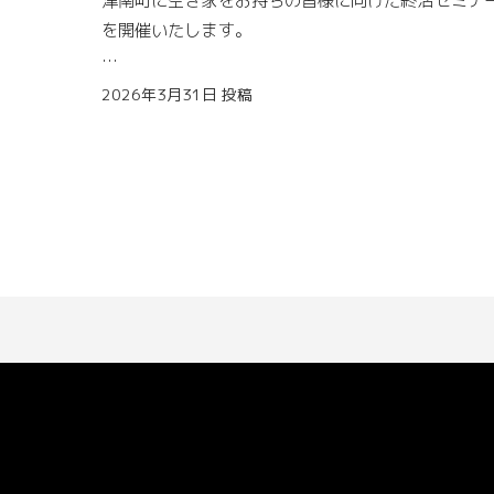
り過ぎてしまうため、桜以外も含めてじっくり見て
を開催いたします。
いたことなんてなかなかなかった「電車道」（国道
405号線）。
空き家は人が住まなくなると傷みが急速に進みます
2026年3月31日
投稿
「すでに住んでいる人がいない」
歩いてみると、意外なところから中津川がよく見え
「これから空き家になる家屋を所有している」
り、
「終活を始めたいけど何から始めればいいかわから
外に置いてある農機具なんかで人々の動きだしが分
い」
って、春の訪れを肌で感じたり…。
など、家が傷む前に今後のことについて考えてみま
んか？
「歩く」ということ自体の楽しさを感じました。
まだ何も決まっていない方でも構いません。
途中で行き違いがあり、
ぜひ、お気軽にご参加ください。
走って引き返す場面もあり…
運動不足な私の身体には応えました（笑）
歩くことを習慣にしてみようかなと思えるいい機会
した！歩いてる最中もお友達同士で話して、枝を見