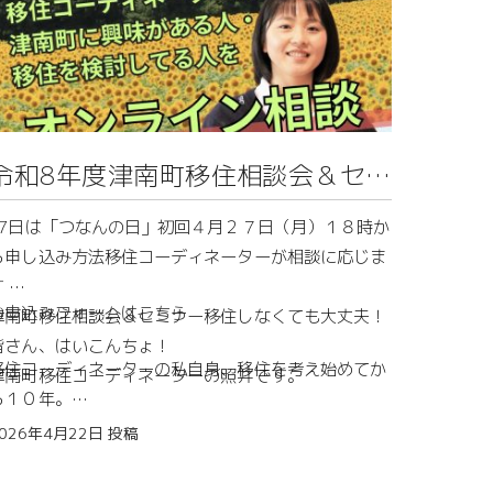
令和8年度津南町移住相談会＆セミ
ナー開催！
27日は「つなんの日」初回４月２７日（月）１８時か
ら申し込み方法移住コーディネーターが相談に応じま
す
お申込みフォームはこちら
津南町移住相談会＆セミナー移住しなくても大丈夫！
皆さん、はいこんちょ！
移住コーディネーターの私自身、移住を考え始めてか
津南町移住コーディネーターの照井です。
ら１０年。
津南町に移住先を決めてから３年かかりました。
まもなく５月。山々は一気に新緑に彩られ、畑や田ん
026年4月22日
投稿
ぼもにぎやかになってきています。
はじめはふわっとした「自然の多いところに住みたい