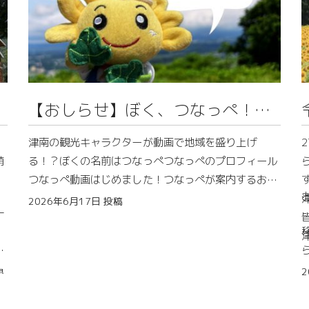
【おしらせ】ぼく、つなっぺ！動
画始めます！
津南の観光キャラクターが動画で地域を盛り上げ
萌
る！？ぼくの名前はつなっぺつなっぺのプロフィール
つなっぺ動画はじめました！つなっぺが案内するお気
に入りスポット
2026年6月17日
投稿
一
みなさん、こんにちは！津南町移住コーディネーター
の照井です。
ば
今日は、津南町を盛り上げるためにいつも頑張ってく
泉
れている、仲間を紹介したいと思います！なんと、大
2
変
好きな津南の魅力を多くの皆様に伝えるために、新し
山