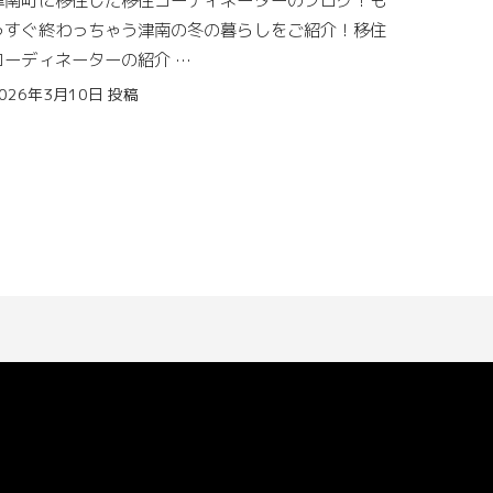
するとポイントが貯まり、
うすぐ終わっちゃう津南の冬の暮らしをご紹介！移住
貯まったポイントは支払いに使えます！
コーディネーターの紹介
つなん雪まつりまであと少し！津南町の今
店舗によっては「ポイント2倍！デー」などイベント
026年3月10日
投稿
皆さん、はいこんちょ！
を行っているお店もあるので、暮らしながらお買い得
津南町移住コーディネーターの照井です。
に使いこなしましょう！
津南町では今年も「つなん雪まつり」が3月14日(土)
に開催されます。
運営メンバーが慌ただしく、会場となるニュー・グリ
ーンピア津南に行ったり来たりしながら着々と準備を
進めています。
移住コーディネーターの私の仕事としては、雪まつり
をきっかけに津南町に来ていただける方をご案内する
役で、新しくお会いできる方に津南町の魅力を伝えら
れるよう頑張ってアテンドしたいと思って楽しみにし