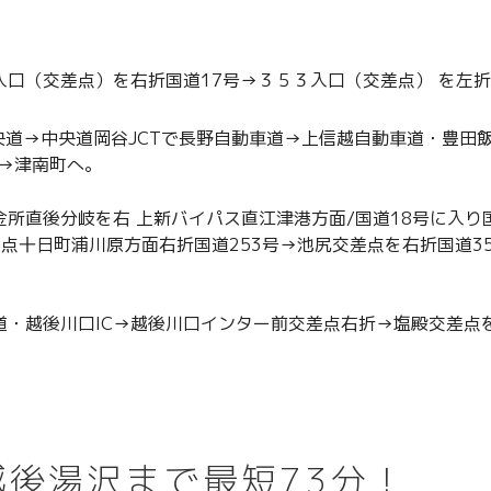
入口（交差点）を右折国道17号→３５３入口（交差点） を左折国
央道→中央道岡谷JCTで長野自動車道→上信越自動車道・豊田
号→津南町へ。
金所直後分岐を右 上新バイパス直江津港方面/国道18号に入り
点十日町浦川原方面右折国道253号→池尻交差点を右折国道35
道・越後川口IC→越後川口インター前交差点右折→塩殿交差点
後湯沢まで最短73分！