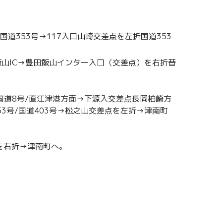
道353号→117入口山崎交差点を左折国道353
飯山IC→豊田飯山インター入口（交差点）を右折替
国道8号/直江津港方面→下源入交差点長岡柏崎方
3号/国道403号→松之山交差点を左折→津南町
を右折→津南町へ。