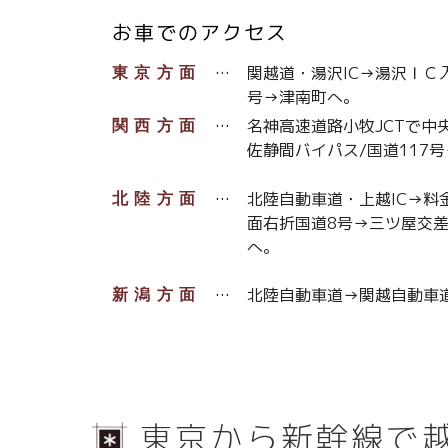
お車でのアクセス
関越道・湯沢IC→湯沢ＩＣ
東京方面
号→津南町へ。
名神高速道路小牧JCTで中
関西方面
佐静間バイパス/国道117
北陸自動車道・上越IC→料
北陸方面
面右折国道8号→三ツ屋交差
へ。
北陸自動車道→関越自動車
新潟方面
東京から新幹線で越