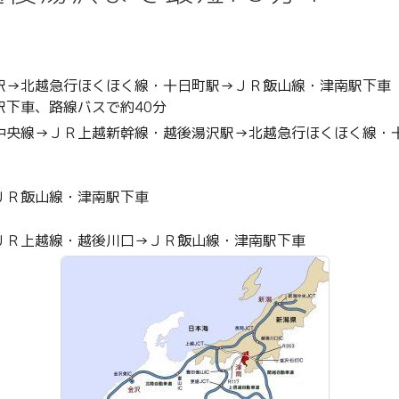
駅→北越急行ほくほく線・十日町駅→ＪＲ飯山線・津南駅下車
駅下車、路線バスで約40分
中央線→ＪＲ上越新幹線・越後湯沢駅→北越急行ほくほく線・
ＪＲ飯山線・津南駅下車
ＪＲ上越線・越後川口→ＪＲ飯山線・津南駅下車