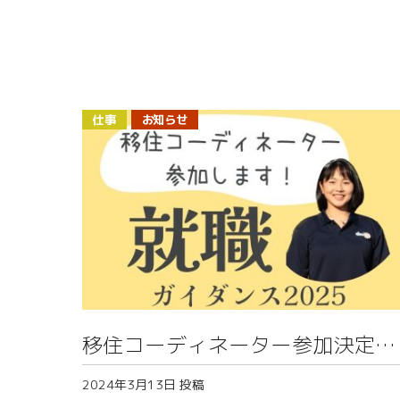
仕事
お知らせ
移住コーディネーター参加決定！
～十日町・津南 就職ガイダンス
2024年3月13日
投稿