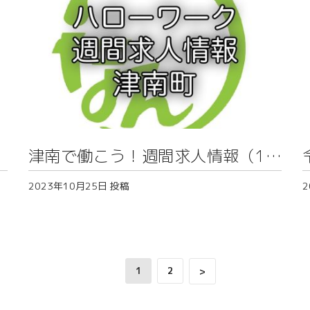
津南で働こう！週間求人情報（10
月20日号）
2023年10月25日
投稿
2
1
2
>