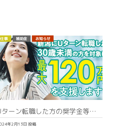
仕事
補助金
お知らせ
Uターン転職した方の奨学金等の
返還を支援します
024年2月13日
投稿