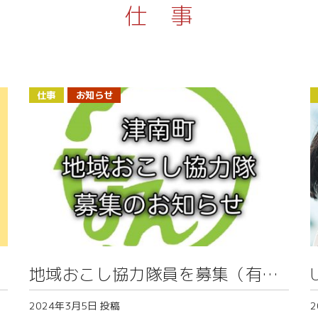
仕事
仕事
お知らせ
地域おこし協力隊員を募集（有害
鳥獣対策担当）
2024年3月5日
投稿
2