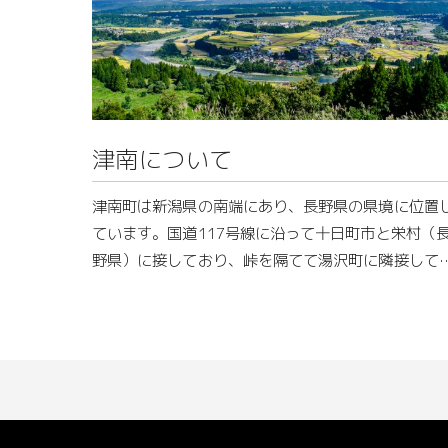
津南について
津南町は新潟県の南端にあり、長野県の県境に位置
ています。国道117号線に沿って十日町市と栄村（
野県）に接しており、峠を隔てて湯沢町に隣接して
ます。東京へのアクセスは、車と新幹線（湯沢町・
後湯沢駅）で３時間圏内です。