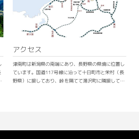
アクセス
し
津南町は新潟県の南端にあり、長野県の県境に位置し
長
ています。国道117号線に沿って十日町市と栄村（長
い
野県）に接しており、峠を隔てて湯沢町に隣接してい
越
ます。東京へのアクセスは、車と新幹線（湯沢町・越
後湯沢駅）で３時間圏内です。