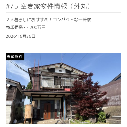
#75 空き家物件情報（外丸）
津南町では、私たちコーディネーターが直接お話を伺い、二
人三脚で手続きを進めていきます。U・Iターンに関するご相
２人暮らしにおすすめ！コンパクトな一軒家
談も大歓迎です。
売却価格 … 200万円
「まずは話を聞いてみたい」という気軽な気持ちでOKで
2026年6月25日
す。
皆さんのご連絡を、心よりお待ちしております！【問い合わ
せ先】
売却物件
津南町役場 観光地域づくり課
電話：025-765-5454