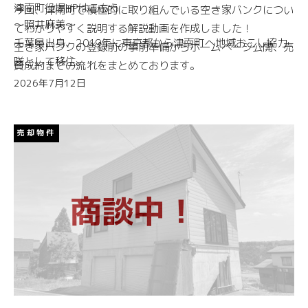
津南町役場HPはこちら
今回、津南町で積極的に取り組んでいる空き家バンクについ
～照井麻美～
てわかりやすく説明する解説動画を作成しました！
千葉県出身、2019年に東京都から津南町へ地域おこし協力
空き家バンクの登録前の事前準備からホームページ公開、売
隊として移住。
買成約までの流れをまとめております。
大好きな津南町に一緒に暮らしてくれる人を増やすため、協
2026年7月12日
力隊退任後も「移住コーディネーター」として活動中。
現在は津南町に家と土地を購入し、夫婦で定住。自分の移住
【こんなお悩みはありませんか？】
売却物件
経験を活かし移住相談を受けたり、津南町に暮らす魅力発
• 津南町に家があるけれど、管理が大変になってきた
信、空き家バンクの案内の登録や案内業務などを行っている
• 売却を考えているが、まだ先のことなので迷っている
このブログの筆者です。
• 終活の一環として、家の今後を相談したい
• 空き家バンクって、具体的にどんなメリットがあるの？
商談中！
「古い家だから無理だろう」と諦める前に、ぜひ一度動画を
ご覧ください。
あなたの大切な思い出が詰まった家を、津南町での暮らしを
夢見る「次の世代」へつなぐお手伝いをさせていただきま
す。