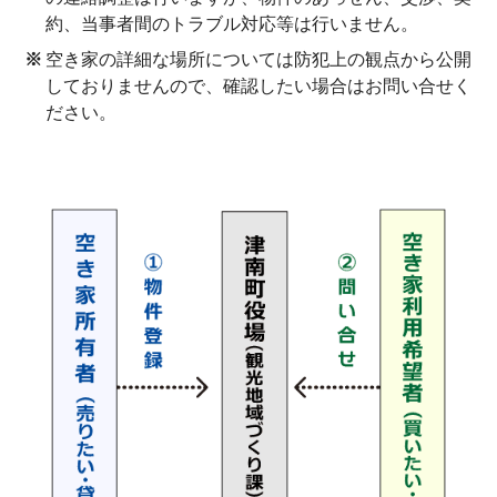
ブログ
ブログ
約、当事者間のトラブル対応等は行いません。
空き家の詳細な場所については防犯上の観点から公開
移住コーディネーターブログ
移住コーディネーターブログ
しておりませんので、確認したい場合はお問い合せく
ださい。
地域おこし協力隊活動キロク
地域おこし協力隊活動キロク
津南の魅力
津南の魅力
津南について
津南について
アクセス
アクセス
仕事
仕事
住まい
住まい
雪国の家選び
雪国の家選び