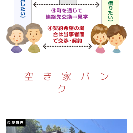
空き家バンク
空き家バンク
子育て
子育て
Q&A
Q&A
CLOSE
CLOSE
空き家バン
ク
売却物件