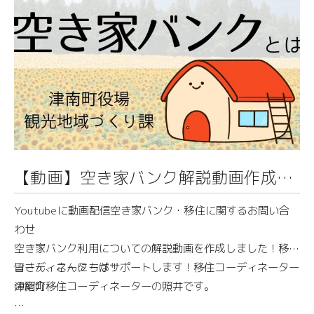
【動画】空き家バンク解説動画作成し
ました！
Youtubeに動画配信空き家バンク・移住に関するお問い合
わせ
空き家バンク利用についての解説動画を作成しました！移住
コーディネーターがサポートします！移住コーディネーター
皆さん、こんにちは！
の紹介
津南町移住コーディネーターの照井です。