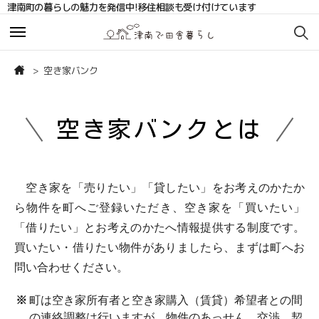
津南町の暮らしの魅力を発信中!移住相談も受け付けています
お知らせ
お知らせ
空き家バンク
サポート・相談
サポート・相談
空き家バンクとは
移住相談サポート
移住相談サポート
移住コーディネーターブログ
移住コーディネーターブログ
空き家を「売りたい」「貸したい」をお考えのかたか
ら物件を町へご登録いただき、空き家を「買いたい」
まちの人の声
まちの人の声
「借りたい」とお考えのかたへ情報提供する制度です。
買いたい・借りたい物件がありましたら、まずは町へお
補助金
補助金
問い合わせください。
お問い合わせ
お問い合わせ
町は空き家所有者と空き家購入（賃貸）希望者との間
の連絡調整は行いますが、物件のあっせん、交渉、契