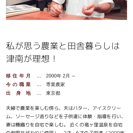
ブログ
ブログ
移住コーディネーターブログ
移住コーディネーターブログ
地域おこし協力隊活動キロク
地域おこし協力隊活動キロク
私が思う農業と田舎暮らしは
津南の魅力
津南の魅力
津南が理想！
津南について
津南について
移住年月
2000年 2月 ～
アクセス
アクセス
今の職業
専業農家
出身地
東京都
仕事
仕事
夫婦で農業を楽しむ傍ら、夫はバター、アイスクリー
住まい
住まい
ム、ソーセージ造りなどを子供達に体験・指導を行い、
妻は機織りを自宅で楽しむ。 近くの竜ヶ窪温泉を自宅
雪国の家選び
雪国の家選び