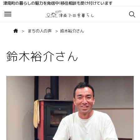
津南町の暮らしの魅力を発信中!移住相談も受け付けています
お知らせ
お知らせ
まちの人の声
鈴木裕介さん
サポート・相談
サポート・相談
鈴木裕介さん
移住相談サポート
移住相談サポート
移住コーディネーターブログ
移住コーディネーターブログ
まちの人の声
まちの人の声
補助金
補助金
お問い合わせ
お問い合わせ