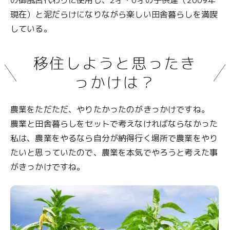
の御風呂代わりに使用し、2才・6才の子供達（2009年
空き家バンク
空き家バンク
現在）と泥だらけになりながら楽しい田舎暮らしを満喫
している。
子育て
子育て
移住しようと思ったき
Q&A
Q&A
っかけは？
農業をただただ、やりたかったのがきっかけですね。
CLOSE
CLOSE
農業と田舎暮らしをセットで考えなければならなかった
私は、農業をやるなら自分が納得行く場所で農業をやり
たいと思っていたので、農業を本気でやろうと考えた事
がきっかけですね。