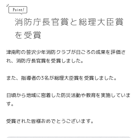
ブログ
ブログ
移住コーディネーターブログ
移住コーディネーターブログ
消防庁長官賞と総理大臣賞
を受賞
地域おこし協力隊活動キロク
地域おこし協力隊活動キロク
津南の魅力
津南の魅力
津南町の笹沢少年消防クラブが日ごろの成果を評価さ
れ、消防庁長官賞を受賞しました。
津南について
津南について
また、指導者の3名が総理大臣賞を受賞しました。
アクセス
アクセス
日頃から地域に密着した防災活動や教育を実施していま
仕事
仕事
す。
住まい
住まい
受賞された皆様おめでとうございます。
雪国の家選び
雪国の家選び