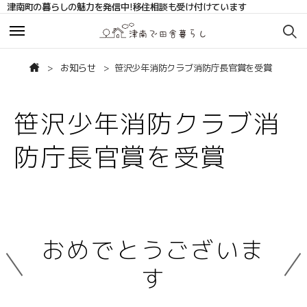
津南町の暮らしの魅力を発信中!移住相談も受け付けています
お知らせ
お知らせ
お知らせ
笹沢少年消防クラブ消防庁長官賞を受賞
サポート・相談
サポート・相談
笹沢少年消防クラブ消
移住相談サポート
移住相談サポート
防庁長官賞を受賞
移住コーディネーターブログ
移住コーディネーターブログ
まちの人の声
まちの人の声
おめでとうございま
補助金
補助金
す
お問い合わせ
お問い合わせ