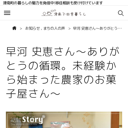
津南町の暮らしの魅力を発信中!移住相談も受け付けています
お知らせ
お知らせ
お知らせ
,
まちの人の声
早河 史恵さん～ありがとうの循環。未経験から始まった農家のお菓子屋さん～
サポート・相談
サポート・相談
早河 史恵さん～ありが
移住相談サポート
移住相談サポート
とうの循環。未経験か
移住コーディネーターブログ
移住コーディネーターブログ
ら始まった農家のお菓
まちの人の声
まちの人の声
子屋さん～
補助金
補助金
お問い合わせ
お問い合わせ