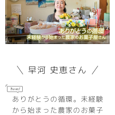
ブログ
ブログ
移住コーディネーターブログ
移住コーディネーターブログ
地域おこし協力隊活動キロク
地域おこし協力隊活動キロク
津南の魅力
津南の魅力
津南について
津南について
早河 史恵さん
アクセス
アクセス
仕事
仕事
住まい
住まい
ありがとうの循環。未経験
から始まった農家のお菓子
雪国の家選び
雪国の家選び