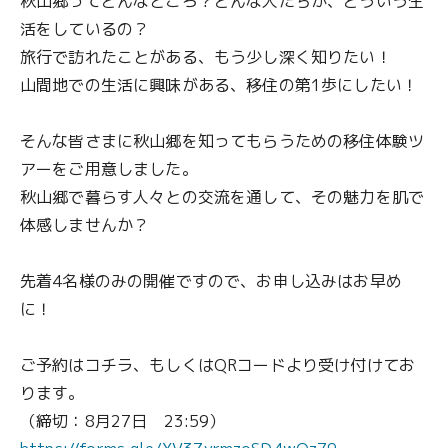
秋山郷ってどんなところ？どんな人たちが、どういう生
ブログ
ブログ
活をしているの？
旅行で訪れたことがある、もう少し深く知りたい！
移住コーディネーターブログ
移住コーディネーターブログ
山間地での生活に興味がある、移住の第1歩にしたい！
地域おこし協力隊活動キロク
地域おこし協力隊活動キロク
そんな皆さまに秋山郷を知ってもらうための移住体験ツ
津南の魅力
津南の魅力
アーをご用意しました。
秋山郷で暮らす人々との交流を通して、その魅力を肌で
津南について
津南について
体感しませんか？
アクセス
アクセス
先着4名様のみの開催ですので、お申し込みはお早め
に！
仕事
仕事
ご予約はコチラ、もしくはQRコードより受け付けてお
住まい
住まい
ります。
（締切：8月27日 23:59）
雪国の家選び
雪国の家選び