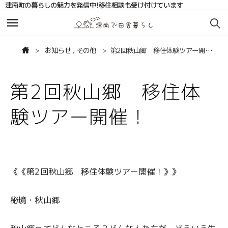
津南町の暮らしの魅力を発信中!移住相談も受け付けています
お知らせ
お知らせ
お知らせ
,
その他
第2回秋山郷 移住体験ツアー開催！
サポート・相談
サポート・相談
第2回秋山郷 移住体
移住相談サポート
移住相談サポート
験ツアー開催！
移住コーディネーターブログ
移住コーディネーターブログ
まちの人の声
まちの人の声
《《第2回秋山郷 移住体験ツアー開催！》》
補助金
補助金
秘境・秋山郷
お問い合わせ
お問い合わせ