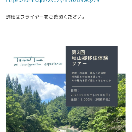
https://forms.gle/XV3ZyrmzoSD4wQz79
空き家バンク
空き家バンク
詳細はフライヤーをご確認ください。
子育て
子育て
Q&A
Q&A
CLOSE
CLOSE