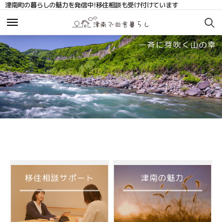
津南町の暮らしの魅力を発信中!移住相談も受け付けています
お知らせ
お知らせ
サポート・相談
サポート・相談
移住相談サポート
移住相談サポート
移住コーディネーターブログ
移住コーディネーターブログ
まちの人の声
まちの人の声
補助金
補助金
移住相談サポート
津南の魅力
お問い合わせ
お問い合わせ