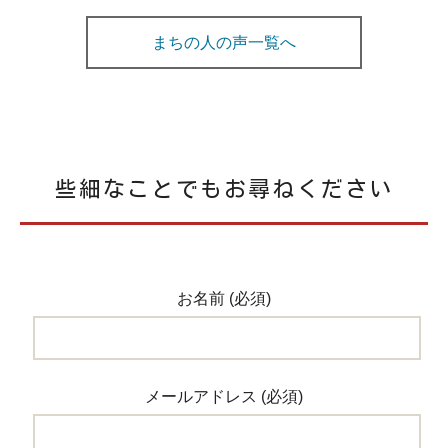
Instagram ※つなすみチャンネル公式アカウント
・地域との関わりは？
まちの人の声一覧へ
・谷内田「農業引退する人も多いので受け手がもう少し
必要ではないか」
など、谷内田さんの人柄や想いがギュッと詰まった内容
です。
些細なことでもお尋ねください
忙しいにも関わらず取材時にも臨機応変にご協力をいた
だきました。常に挑戦を続ける姿勢が谷内田さんの魅力
の一つ。津南町で暮らす谷内田さんの様子をどうぞご覧
ください！
お名前 (必須)
ーーーー
メールアドレス (必須)
つなすみチャンネル
新潟県津南町に住みながら、