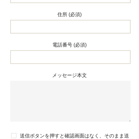
■家族6人で移住した生活の様子
■雪国での冬の生活→1年目はとにかく大雪で大騒ぎ！2
住所 (必須)
年目は除雪隊を追っかけ！
■季節の様子→雪解けからグリーンシーズン、紅葉など
など
電話番号 (必須)
■観光地へ→河岸段丘や苗場山麓ジオパークのこと
■特産品→美味しいものたくさん！高原野菜や魚沼産コ
シヒカリなど
■イベントや地域行事→主催の想いや継承すべき伝統行
メッセージ本文
事など
つなすみチャンネル
Instagram ※つなすみチャンネル公式アカウント
送信ボタンを押すと確認画面はなく、そのまま送