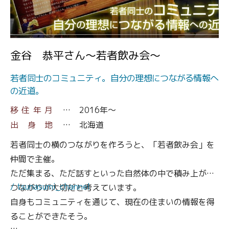
・津南町に来てお店開業することになったきっかけ
">
・地域の方々との関わり
・いろんな才能に長けた友人とのワークショップ開催
金谷 恭平さん～若者飲み会～
・ありがとうの輪
若者同士のコミュニティ。自分の理想につながる情報へ
の近道。
といった内容を中心に
史恵さん自身の経験や考え方を表現しています。
移住年月
2016年～
出身地
北海道
今のお店のあり方に大きく影響している、
若者同士の横のつながりを作ろうと、「若者飲み会」を
受け取ったありがとうを次のありがとうへ繋ぐ考え方。
仲間で主催。
ただ集まる、ただ話すといった自然体の中で積み上がる
感謝の気持ちを大切にして、日々精進している様子をご
/ tsunasumi_channel
つながりが大切だと考えています。
覧いただけます。
自身もコミュニティを通じて、現在の住まいの情報を得
ることができたそう。