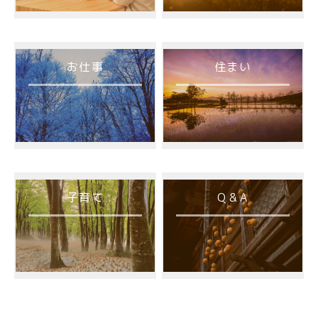
ブログ
ブログ
移住コーディネーターブログ
移住コーディネーターブログ
お仕事
住まい
地域おこし協力隊活動キロク
地域おこし協力隊活動キロク
津南の魅力
津南の魅力
津南について
津南について
アクセス
アクセス
子育て
Q & A
仕事
仕事
住まい
住まい
雪国の家選び
雪国の家選び