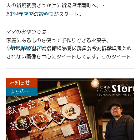
夫の新規就農きっかけに新潟県津南町へ。
/ tsunasumi_channel
2014年ママのおやつがスタート。
ママのおやつでは
家庭にあるものを使って手作りできるお菓子。
/ tsunasumi_ch
Twitter ※今、その時に気づいたことや、映像にまとめ
子どもやお母さんに食べてほしいという思いが中心。
きれない画像を中心にツイートしてます。このツイート
が後で映像になることもあります。
ご近所さんから
自家菜園の野菜を持ってきてもらったり、
お知らせ
うちの孫の誕生日ケーキをつくってみてと頼んでもらえ
まちの人
たり、
の声
地域の方々に温かく支えられています。
ーーーー
映像では