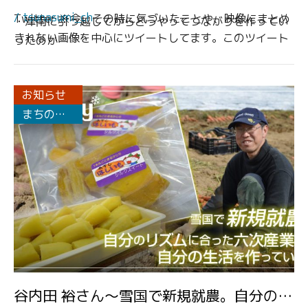
ーーーーー
/ tsunasumi_ch
Twitter ※今、その時に気づいたことや、映像にまとめ
・津南に引っ越してからどうやってつながりを作ってい
撮影協力
きれない画像を中心にツイートしてます。このツイート
ったのか
が後で映像になることもあります。
・キャンプ場に勤めながら楽しむ自分の時間
ママのおやつ
・アパートから一軒家に引越して、全部自分でやること
お知らせ
になった除雪の様子
まちの人
・田舎で暮らすのは年が若いうちの方がよいのでは
ーーーーー
の声
【つなすみチャンネルSTORY】とは
など、金谷さんの人柄や想いがギュッと詰まった内容で
雪国津南に集まった人々の物語。それぞれの自分らしい
す。
暮らし方。
挑戦する姿を、輝いている姿を、生き生きとした姿を伝
自分の時間を過ごすことがとても楽しそうで、取材中も
えたい。
素敵なたくさんの笑顔を見ることができました。
雪解けの景色が鮮やかに色づいていく様に、一つ一つの
そんな、金谷さんの生活を様子をご覧ください！
個性にスポットを当てていきます。
">
谷内田 裕さん～雪国で新規就農。自分のリ
ーーーーー