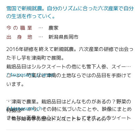
ズムに合った六次産業で自分の生活を作っ
ーーーーーーー
ていく。～
雪国で新規就農。自分のリズムに合った六次産業で自分
つなすみチャンネル
の生活を作っていく。
つなすみチャンネル
新潟県津南町に住みながら、
新潟県津南町に住みながら、
今の職業
農家
■家族6人で移住した生活の様子
■家族6人で移住した生活の様子
出身地
新潟県長岡市
■雪国での冬の生活→1年目はとにかく大雪で大騒ぎ！2
■雪国での冬の生活→1年目はとにかく大雪で大騒ぎ！2
年目は除雪隊を追っかけ！
2016年研修を終えて新規就農。六次産業の研修で出会っ
年目は除雪隊を追っかけ！
■季節の様子→雪解けからグリーンシーズン、紅葉など
た干し芋を津南町で展開。
■季節の様子→雪解けからグリーンシーズン、紅葉など
など
栽培品目はシルクスイートの他にも雪下人参、スイート
など
/ tsunasumi_channel
■観光地へ→河岸段丘や苗場山麓ジオパークのこと
コーン、芍薬など津南の土地ならではの品目を手掛けて
■観光地へ→河岸段丘や苗場山麓ジオパークのこと
■特産品→美味しいものたくさん！高原野菜や魚沼産コ
います。
■特産品→美味しいものたくさん！高原野菜や魚沼産コ
シヒカリなど
シヒカリなど
■イベントや地域行事→主催の想いや継承すべき伝統行
・津南で農業。栽培品目はどんなものがあるの？野菜の
■イベントや地域行事→主催の想いや継承すべき伝統行
/ tsunasumi_ch
Twitter ※今、その時に気づいたことや、映像にまとめ
事など
特徴は
事など
きれない画像を中心にツイートしてます。このツイート
・雪が降る冬の間はどんなことをしているの？
が後で映像になることもあります。
つなすみチャンネル
・就農者向けのアパートから現在の住まいへ移った経緯
つなすみチャンネル
Instagram ※つなすみチャンネル公式アカウント
・自宅の雪の備えはどんなもの？